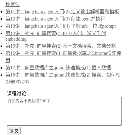
种写法
第11讲：langchain agent入门(2) 定义输出解析器和模板
第12讲：langchain agent入门(3) 创建agent并执行
第13讲：langchain agent入门(4) 了解hub，拉取prompt
第14讲：补充: 向量搜索(1) Faiss入门、通义千问
embedding
第15讲：补充: 向量搜索(2) 基于文档搜索、文档分割
第16讲：补充: 向量搜索(3) 向量数据库之Chroma快速使
用
第17讲：向量数据库之qdrant快速集成(1) 插入数据
第18讲：向量数据库之qdrant快速集成(2) 搜索、如何相
对精准搜索
第19讲：补充课：关于langchain表达式之
课程讨论
RunnablePassthrough
第20讲：传说中的RAG是什么、基本代码写法
第21讲：rag学习(2)html抓取在线检索（初级）
第22讲：练手:分析金融(股票)数据(1)几个手法和技术要
点
第23讲：langchain整合selenium4.x进行无头浏览器抓取
提 交