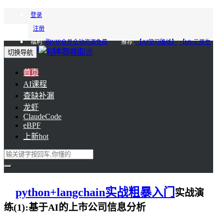
登录
注册
福利:
购VIP会员全站资源免费
推荐:
【AI学习路线】
【k8s云原生
进阶】
【会员85折】
切换导航
首页
AI课程
查缺补漏
龙虾
ClaudeCode
eBPF
上新
hot
python+langchain实战粗暴入门
实战演
练(1):基于AI的上市公司信息分析