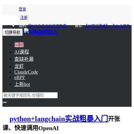
登录
注册
福利:
购VIP会员全站资源免费
推荐:
【AI学习路线】
【k8s云原生
进阶】
【会员85折】
切换导航
首页
AI课程
查缺补漏
龙虾
ClaudeCode
eBPF
上新
hot
python+langchain实战粗暴入门
开张
课、快速调用OpenAI