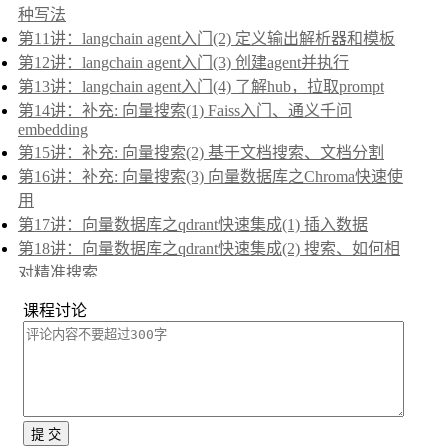
种写法
第11讲：langchain agent入门(2) 定义输出解析器和模板
第12讲：langchain agent入门(3) 创建agent并执行
第13讲：langchain agent入门(4) 了解hub，拉取prompt
第14讲：补充: 向量搜索(1) Faiss入门、通义千问
embedding
第15讲：补充: 向量搜索(2) 基于文档搜索、文档分割
第16讲：补充: 向量搜索(3) 向量数据库之Chroma快速使
用
第17讲：向量数据库之qdrant快速集成(1) 插入数据
第18讲：向量数据库之qdrant快速集成(2) 搜索、如何相
对精准搜索
第19讲：补充课：关于langchain表达式之
课程讨论
RunnablePassthrough
第20讲：传说中的RAG是什么、基本代码写法
第21讲：rag学习(2)html抓取在线检索（初级）
第22讲：练手:分析金融(股票)数据(1)几个手法和技术要
点
第23讲：langchain整合selenium4.x进行无头浏览器抓取
提 交