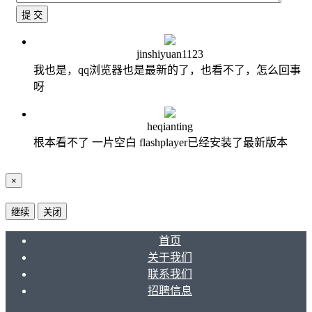
增操作
提 交
第21讲：mybatis+spring基本学习(3):更新操作之灵活思维
第22讲：实战准备:mybatis+spring基本学习(4):事务回滚
jinshiyuan1123
的简单方法
我也是，qq浏览器也是最新的了，也看不了，怎么回事
第23讲：实战前准备：Spring MVC 4快速实现RESTFUL
呀
第24讲：第一章完结课：为什么要使用数据库中间件和
2021-04-26 03:56:48
第二章部分预告
第25讲：[附加课]mysql中间件MyCat配置(上):多节点取
heqianting
数据
根本看不了 一片空白 flashplayer已经安装了最新版本
2018-04-06 02:30:57
第26讲：[附加课]mysql中间件MyCat配置(下):主从读取
以及挂掉一台服务器后
×
第27讲：[附加课]mycat中全局表的实战应用简析(上)
第28讲：[附加课]mycat全局表实战应用简析(下):多节点
继续
关闭
自增字段的处理
第29讲：用户API开发(1):基于分布式的用户系统表设计
首页
第30讲：用户API开发(2):mybatis和mycat交互
关于我们
第31讲：用户API开发(3):mybatis和mycat实现用户简单注
联系我们
册
招聘信息
第32讲：实战用户API(3):改良mycat做用户查询的分片规