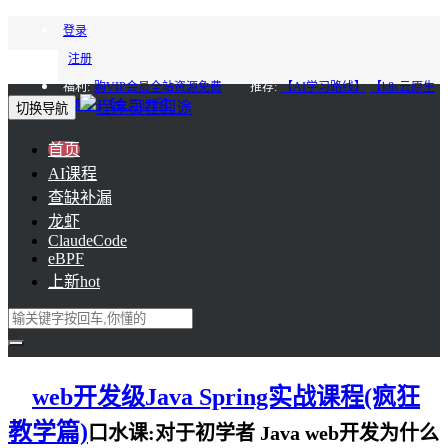
登录
注册
福利:
购VIP会员全站资源免费
推荐:
【AI学习路线】
【k8s云原生
进阶】
【会员85折】
切换导航
首页
AI课程
查缺补漏
龙虾
ClaudeCode
eBPF
上新
hot
web开发级Java Spring实战课程(疯狂
教学篇)
口水课:对于初学者 Java web开发为什么