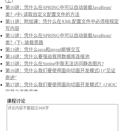
(上)
第10讲：凭什么在SPRING中可以自动装载JavaBean/
类？(中) 读取自定义配置文件的方法
第11讲：附加课：凭什么在XML配置文件中必须按规定
写内容
第12讲：凭什么在SPRING中可以自动装载JavaBean/
类？(下) :装载思路
第13讲：凭什么java和mysql能够交互
第14讲：凭什么要强迫我用数据库连接池
第15讲：凭什么在Spring中我无法访问静态图片?
第16讲：凭什么我们要使用面向切面开发模式(1)”见证
奇迹”
第17讲：凭什么我们要使用面向切面开发模式？(2)IOC
容器之姿势变换
第18讲：凭什么我们要使用面向切面开发模式？(3)继续
课程讨论
AOP了解，after-returning的妙用
第19讲：mybatis+spring基本学习(1):配置和select操作测
试
第20讲：实战准备:mybatis+spring基本学习(2):查询和新