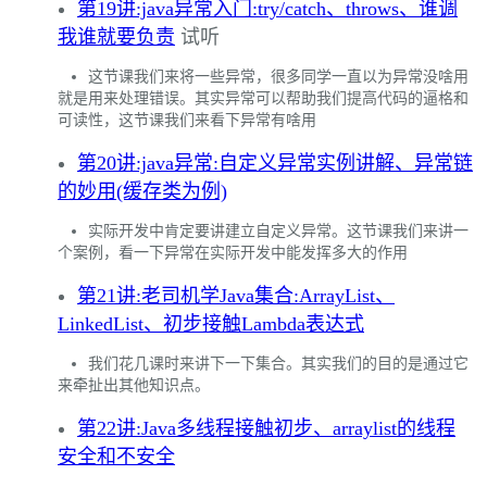
第19讲:java异常入门:try/catch、throws、谁调
我谁就要负责
试听
这节课我们来将一些异常，很多同学一直以为异常没啥用
就是用来处理错误。其实异常可以帮助我们提高代码的逼格和
可读性，这节课我们来看下异常有啥用
第20讲:java异常:自定义异常实例讲解、异常链
的妙用(缓存类为例)
实际开发中肯定要讲建立自定义异常。这节课我们来讲一
个案例，看一下异常在实际开发中能发挥多大的作用
第21讲:老司机学Java集合:ArrayList、
LinkedList、初步接触Lambda表达式
我们花几课时来讲下一下集合。其实我们的目的是通过它
来牵扯出其他知识点。
第22讲:Java多线程接触初步、arraylist的线程
安全和不安全