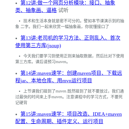
第12讲:做一个网页分析模块：接口、抽象
类、抽象画、逼格
试听
技术和生活本身就是密不可分的。譬如本节课演示到的抽
象 二字。我们一起来欣赏一幅抽象画，你就懂接口了
第13讲:老司机的学习方法、正则乱入、首次
使用第三方库(jsoup)
今天我们要学习到使用正则来抽取数据，然后比对下使用
第三方库。课后请预习maven。
第14讲:maven速学：创建maven项目、下载远
程jar、本地仓库、用mvn运行项目
上节课我们碰到了maven.既然碰到了就不要放过，我们通
过最快的时间来上手maven。注意课程中的学习方式，不要死
记硬背
第15讲:maven速学：项目改造、IDEA+maven
配置、生命周期、插件定义、运行项目