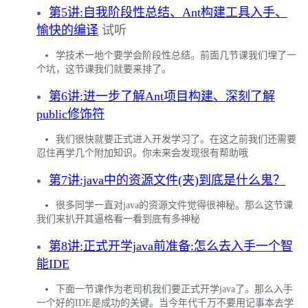
第5讲:自我阶段性总结、Ant构建工具入手、
愉快的编译
试听
学技术一地个要学会阶段性总结。前面几节课我们埋了一
个坑，这节课我们就要来排了。
第6讲:进一步了解Ant项目构建、深刻了解
public修饰符
我们很快就要正式进入开发学习了。在这之前我们还需要
忍住再学几个附加知识。你未来会发现很有帮助哦
第7讲:java中的资源文件(夹)到底是什么鬼？
很多同学一直对java的资源文件觉得很神秘。那么这节课
我们来扒开其逼格看一看到底有多神秘
第8讲:正式开学java前准备:怎么去入手一个智
能IDE
下面一节课作为老司机我们要正式开学java了。那么入手
一个好的IDE是成功的关键。当今年代千万不要用记事本去学