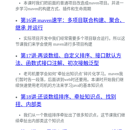
本课时我们把前面的普通项目改造成maven项目。并进一
步学习maven的构建方式、插件和生命周期
第16讲:maven速学：多项目联合构建、聚合、
继承 并运行
实际项目开发中我们经常需要多个项目联合运行。所以这
节课我们来学会使用 maven进行多项目构建
第17讲:再谈数组、自定义排序、接口默认方
法、函数式接口注解、初次接触泛型
老司机要学会如何"牵扯出知识点"碎片化学习。maven我
们暂时告一段落，后面讲到web时还要用。本课时开始我们继
续快速使用老司机的方法来学习java的基本知识点
第18讲:还谈数组排序、牵扯知识点、找别
扭、内部类
我们从一个数组排序牵扯出了很多知识点，这节课我们继
续牵扯出内部类这个知识点