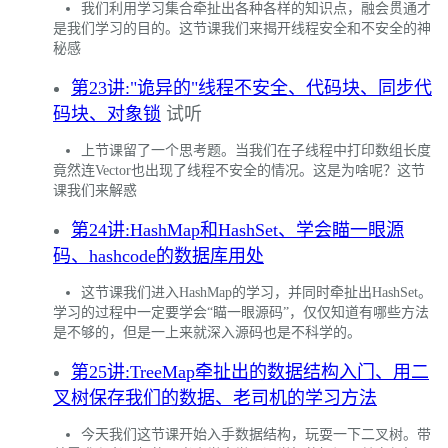
我们利用学习集合牵扯出各种各样的知识点，融会贯通才
是我们学习的目的。这节课我们来揭开线程安全和不安全的神
秘感
第23讲:"诡异的"线程不安全、代码块、同步代
码块、对象锁
试听
上节课留了一个思考题。当我们在子线程中打印数组长度
竟然连Vector也出现了线程不安全的情况。这是为啥呢？这节
课我们来解惑
第24讲:HashMap和HashSet、学会瞄一眼源
码、hashcode的数据库用处
这节课我们进入HashMap的学习，并同时牵扯出HashSet。
学习的过程中一定要学会“瞄一眼源码”，仅仅知道有哪些方法
是不够的，但是一上来就深入源码也是不科学的。
第25讲:TreeMap牵扯出的数据结构入门、用二
叉树保存我们的数据、老司机的学习方法
今天我们这节课开始入手数据结构，玩耍一下二叉树。带