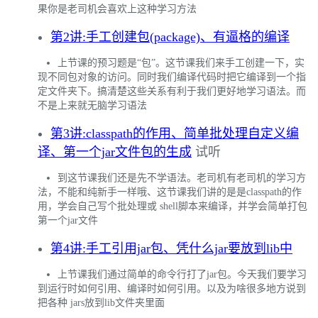
果你是老司机会喜欢上这种学习方法
第2讲:手工创建包(package)、有逼格的编译
上节课的预习题是“包”。这节课我们来手工创建一下，实
现不同包对象的访问。同时我们编译代码时把它编译到一个指
定文件夹下。搞清楚这些关系有利于我们更好地学习语法。而
不是上来就无脑学习语法
第3讲:classpath的作用、简单批处理自定义编
译、第一个jar文件包的生成
试听
到这节课我们还是先不学语法。老司机有老司机的学习方
法，不能和纯新手一样哦、这节课我们讲的是是classpath的作
用，学会自己写个批处理或 shell脚本来编译，并学会简单打包
第一个jar文件
第4讲:手工引用jar包、凭什么jar要放到lib中
上节课我们通过简单的命令行打了jar包。今天我们要学习
到运行时如何引用、编译时如何引用。以及为啥很多地方说到
把各种 jars放到lib文件夹里面