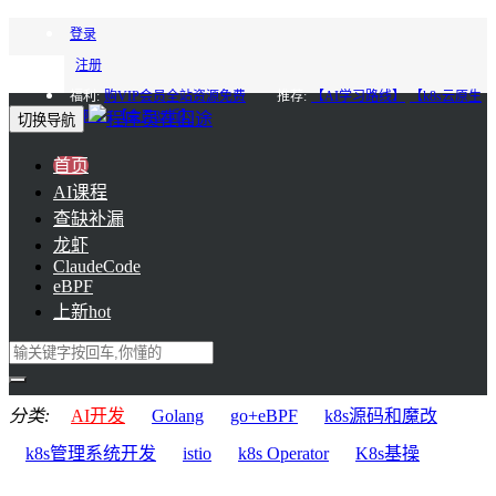
登录
注册
福利:
购VIP会员全站资源免费
推荐:
【AI学习路线】
【k8s云原生
进阶】
【会员85折】
切换导航
首页
AI课程
查缺补漏
龙虾
ClaudeCode
eBPF
上新
hot
分类:
AI开发
Golang
go+eBPF
k8s源码和魔改
k8s管理系统开发
istio
k8s Operator
K8s基操