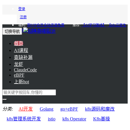
登录
注册
福利:
购VIP会员全站资源免费
推荐:
【AI学习路线】
【k8s云原生
进阶】
【会员85折】
切换导航
首页
AI课程
查缺补漏
龙虾
ClaudeCode
eBPF
上新
hot
分类:
AI开发
Golang
go+eBPF
k8s源码和魔改
k8s管理系统开发
istio
k8s Operator
K8s基操