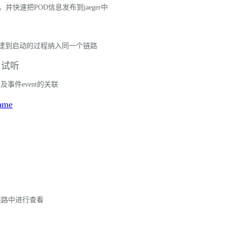
速把POD信息发布到jaeger中
把创建到启动的过程纳入同一个链路
试听
事件event的关联
me
链路中进行查看