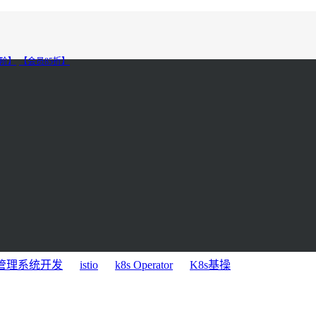
进阶】
【会员85折】
s管理系统开发
istio
k8s Operator
K8s基操