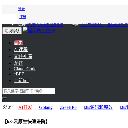
登录
注册
福利:
购VIP会员全站资源免费
推荐:
【AI学习路线】
【k8s云原生
切换导航
首页
AI课程
查缺补漏
龙虾
ClaudeCode
eBPF
上新
hot
分类:
AI开发
Golang
go+eBPF
k8s源码和魔改
k8
【k8s云原生快速进阶】