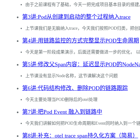
由于之前课程有了基础，今天一把完成项目基本目录的搭建。并快
第3讲:Pod从创建到启动的整个过程纳入trace
上节课我们是无脑纳入trace，今天我们按照POD归类，
第4讲:用链路监控的方式完整显示POD生命周期
今天是第一阶段成果演示，后面还需要做进一步的优化， 以及
第5讲:修改父Span内容：延迟显示POD的NodeNa
上节课没有显示Node名称，这节课解决这个问题
第6讲:代码结构修改、删除POD的链路跟踪
今天主要处理当POD删除后的otel处理
第7讲:把Pod Event 融入到链路中
今天我们讲解如何把POD生命周期和Event同时纳入到一个
第8讲:补充：otel trace span持久化方案（简易）