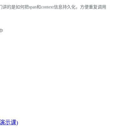
的是如何把span和context信息持久化，方便重复调用
中
(演示课)