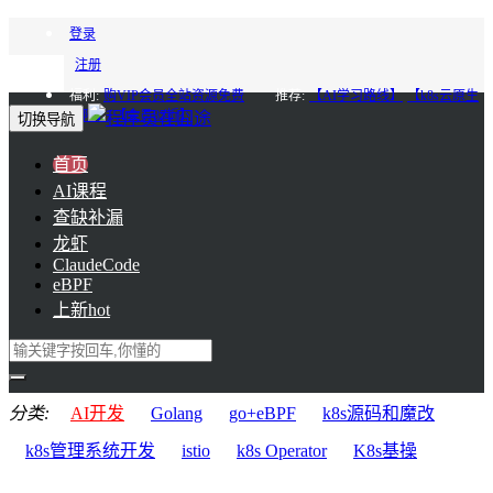
登录
注册
福利:
购VIP会员全站资源免费
推荐:
【AI学习路线】
【k8s云原生
进阶】
【会员85折】
切换导航
首页
AI课程
查缺补漏
龙虾
ClaudeCode
eBPF
上新
hot
分类:
AI开发
Golang
go+eBPF
k8s源码和魔改
k8s管理系统开发
istio
k8s Operator
K8s基操